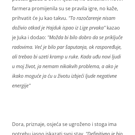
farmera promijenila su se pravila igre, no kaže,
prihvatit će ju kao takvu.
''To razočarenje nisam
doživio otkad je Hajduk ispao iz Lige prvaka''
kazao
je Juka i dodao:
''Možda bi bilo dobro da se priključe
radovima. Već je bilo par šaputanja, ok raspoređuje,
ali trebao bi uzeti kramp u ruke. Kada uđu novi ljudi
u moj život, ja nemam nikakvih problema, a ako je
ikako moguće ja ću u životu izbjeći ljude negativne
energije''
Dora, priznaje, osjeća se ugroženo i stoga ima
potrebu jasno iskazati svoj stav.
''Definitivno je bio