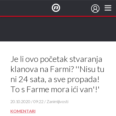
NovaTV.hr
Je li ovo početak stvaranja
klanova na Farmi? ''Nisu tu
ni 24 sata, a sve propada!
To s Farme mora ići van'!'
20.10.2020 / 09:22 / Zanimljivosti
KOMENTARI