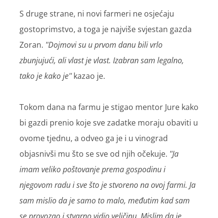
S druge strane, ni novi farmeri ne osjećaju
gostoprimstvo, a toga je najviše svjestan gazda
Zoran.
''Dojmovi su u prvom danu bili vrlo
zbunjujući, ali vlast je vlast. Izabran sam legalno,
tako je kako je''
kazao je.
Tokom dana na farmu je stigao mentor Jure kako
bi gazdi prenio koje sve zadatke moraju obaviti u
ovome tjednu, a odveo ga je i u vinograd
objasnivši mu što se sve od njih očekuje.
''Ja
imam veliko poštovanje prema gospodinu i
njegovom radu i sve što je stvoreno na ovoj farmi. Ja
sam mislio da je samo to malo, međutim kad sam
se provozao i stvarno vidio veličinu. Mislim da je