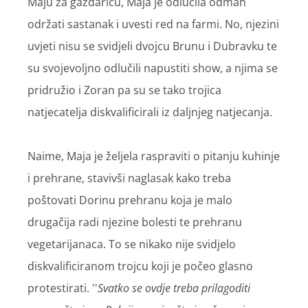
Maju za gazdaricu, Maja je odlučila odmah
održati sastanak i uvesti red na farmi. No, njezini
uvjeti nisu se svidjeli dvojcu Brunu i Dubravku te
su svojevoljno odlučili napustiti show, a njima se
pridružio i Zoran pa su se tako trojica
natjecatelja diskvalificirali iz daljnjeg natjecanja.
Naime, Maja je željela raspraviti o pitanju kuhinje
i prehrane, stavivši naglasak kako treba
poštovati Dorinu prehranu koja je malo
drugačija radi njezine bolesti te prehranu
vegetarijanaca. To se nikako nije svidjelo
diskvalificiranom trojcu koji je počeo glasno
protestirati. ''
Svatko se ovdje treba prilagoditi