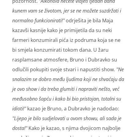
pozornost.
''Alkohola nećete vidjeti tjedan dana
kunem vam se životom, jer se ne možete suzdržati i
normalno funkcionirati!''
odrješita je bila Maja
kazavši kasnije kako je primijetila da su neki
farmeri konzumirali pića iz podruma koja se ne
bi smjela konzumirati tokom dana. U žaru
rasplamsane atmosfere, Bruno i Dubravko su
odlučili pokupiti svoje stvari i napustiti show.
''Ne
snalazim se dobro među ljudima koji ne shvaćaju da
je ovo show i da treba glumiti i napraviti nešto, već
međusobno šapću i kako bi bio pristojan, totalni su
idioti!''
kazao je Bruno, a Dubravko je nadodao:
''Lijepo je bilo sudjelovati u ovom showu, ali sada je
dosta!''
Kako je kazao, s njima dvojicom najbolje