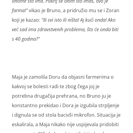
onome što ima. Pokrij se onim što imaš, ovo je
farma!''
vikao je Bruno, a pridružio mu se i Zoran
koji je kazao:
''Ili svi isto ili ništa! Aj kući onda! Ako
već sad ima zdravstvenih problema, što će onda biti
s 40 godina?'
'
Maja je zamolila Doru da objasni farmerima o
kakvoj se bolesti radi te zbog čega joj je
potrebna drugačija prehrana, no Bruno ju je
konstantno prekidao i Dora je izgubila strpljenje
i dignula se od stola bacivši mikrofon. Situacija je
eskalirala, a Maja nikako nije uspijevala pridobiti