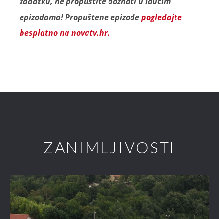
zadatku, ne propustite doznati u idućim
epizodama! Propuštene epizode
pogledajte
besplatno na novatv.hr.
ZANIMLJIVOSTI