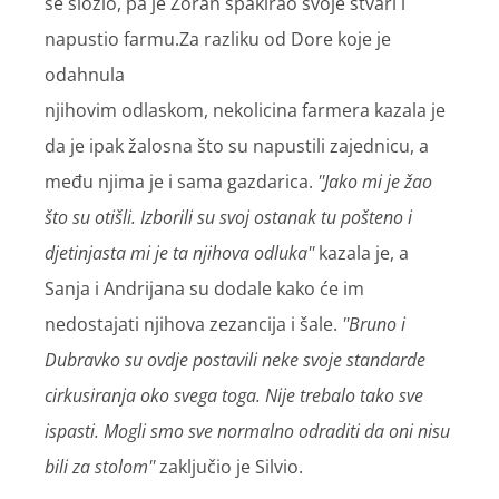
se složio, pa je Zoran spakirao svoje stvari i
napustio farmu.Za razliku od Dore koje je
odahnula
njihovim odlaskom, nekolicina farmera kazala je
da je ipak žalosna što su napustili zajednicu, a
među njima je i sama gazdarica.
''Jako mi je žao
što su otišli. Izborili su svoj ostanak tu pošteno i
djetinjasta mi je ta njihova odluka''
kazala je, a
Sanja i Andrijana su dodale kako će im
nedostajati njihova zezancija i šale.
''Bruno i
Dubravko su ovdje postavili neke svoje standarde
cirkusiranja oko svega toga. Nije trebalo tako sve
ispasti. Mogli smo sve normalno odraditi da oni nisu
bili za stolom''
zaključio je Silvio.