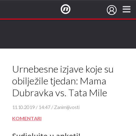
NovaTV.hr
Mama Dubravka je urnebesna!
Tata Mile izvlači šale iz rukava!
Urnebesne izjave koje su
obilježile tjedan: Mama
Dubravka vs. Tata Mile
11.10.2019 / 14:47 / Zanimljivosti
KOMENTARI
Sudjelujte u anketi!