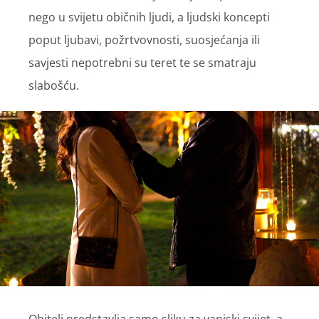
nego u svijetu običnih ljudi, a ljudski koncepti
poput ljubavi, požrtvovnosti, suosjećanja ili
savjesti nepotrebni su teret te se smatraju
slabošću.
Obitelj predstavlja samo sliku za vanjski svijet, a