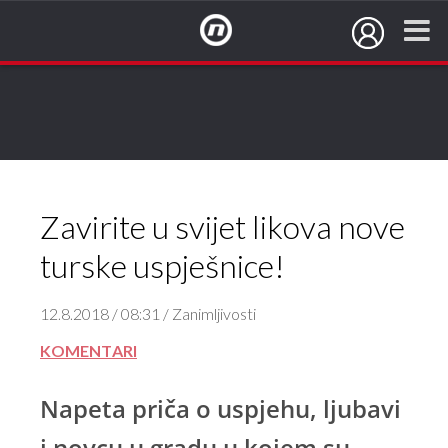
NovaTV.hr
Naz, čini se kao da ima posebnu osobnost.
Ali, zanima me njegova životna priča.
Zavirite u svijet likova nove
Umut, zanima me zašto se promijenio.
turske uspješnice!
12.8.2018 / 08:31 / Zanimljivosti
KOMENTARI
Napeta priča o uspjehu, ljubavi
i novcu u gradu u kojem su