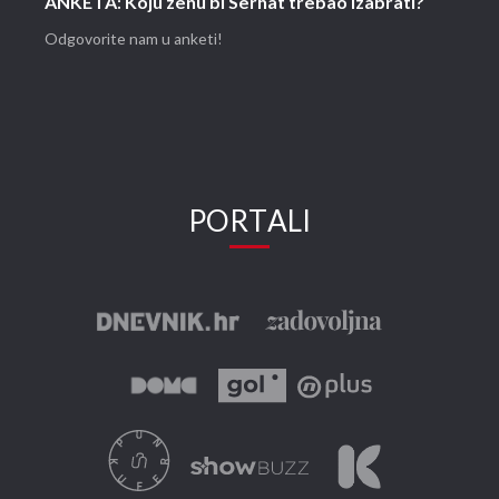
ANKETA: Koju ženu bi Serhat trebao izabrati?
Odgovorite nam u anketi!
PORTALI