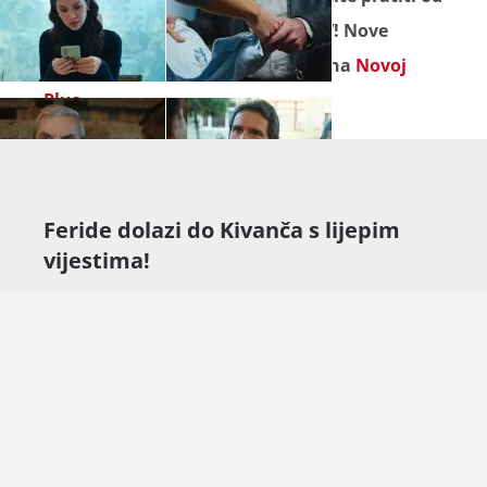
ponedjeljka do petka na Novoj TV! Nove
epizode gledajte prije emitiranja na
Novoj
Plus.
Feride dolazi do Kivanča s lijepim
vijestima!