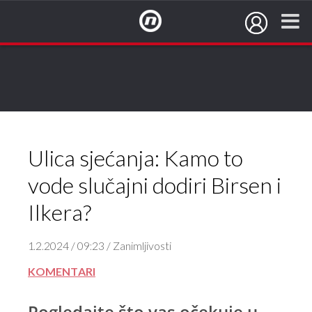
NovaTV.hr
Ulica sjećanja: Kamo to
vode slučajni dodiri Birsen i
Ilkera?
1.2.2024 / 09:23 / Zanimljivosti
KOMENTARI
Pogledajte što vas očekuje u