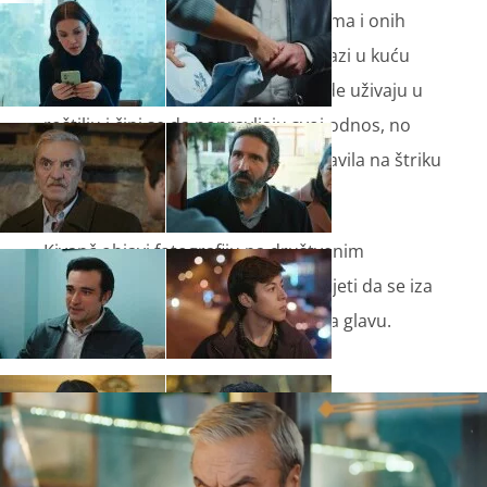
Nastavlja se flert Birsen i Ilkera, ali ima i onih
kojima to smeta kad vide da on dolazi u kuću
kako bi ošišao staricu. Kivanč i Feride uživaju u
roštilju i čini se da popravljaju svoj odnos, no
mamina marama koju je Feride ostavila na štriku
pokvari joj raspoloženje.
Kivanč objavi fotografiju na društvenim
mrežama, a kad je Zejnep vidi primijeti da se iza
Feride nalazi Dženetino pokrivalo za glavu.