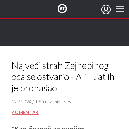
NovaTV.hr
Najveći strah Zejnepinog
oca se ostvario - Ali Fuat ih
je pronašao
12.2.2024 / 19:00 / Zanimljivosti
KOMENTARI
"Kad čezneš za svojim