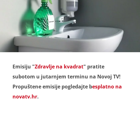
Emisiju "
Zdravlje na kvadrat
" pratite
subotom u jutarnjem terminu na Novoj TV!
Propuštene emisije pogledajte b
esplatno na
novatv.hr
.