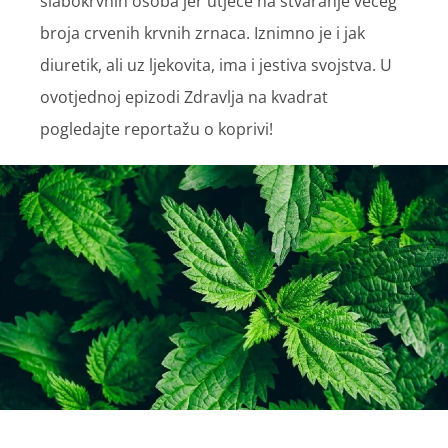
slabokrvnih osoba jer utječe na stvaranje većeg
broja crvenih krvnih zrnaca. Iznimno je i jak
diuretik, ali uz ljekovita, ima i jestiva svojstva. U
ovotjednoj epizodi Zdravlja na kvadrat
pogledajte reportažu o koprivi!