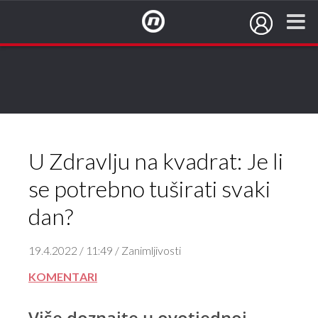
NovaTV.hr
U Zdravlju na kvadrat: Je li
se potrebno tuširati svaki
dan?
19.4.2022 / 11:49 / Zanimljivosti
KOMENTARI
Više doznajte u ovotjednoj