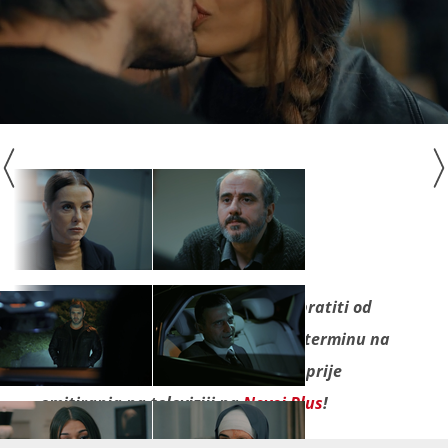
Seriju "
U plamenu
" ne propustite pratiti od
ponedjeljka do petka u večernjem terminu na
Novoj TV! Nove epizode pogledajte prije
emitiranja na televiziji na
Novoj Plus
!