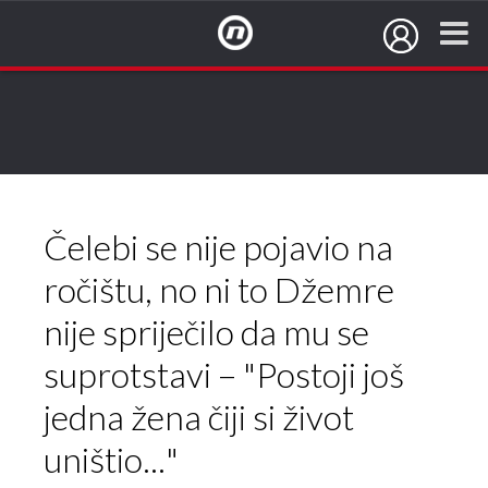
NovaTV.hr
Čelebi se nije pojavio na
ročištu, no ni to Džemre
nije spriječilo da mu se
suprotstavi – "Postoji još
jedna žena čiji si život
uništio..."