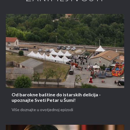
Od barokne baštine do istarskih delicija -
upoznajte Sveti Petar u Šumi!
Više doznajte u ovotjednoj epizodi