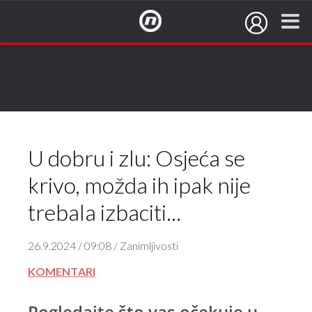
NovaTV.hr
U dobru i zlu: Osjeća se
krivo, možda ih ipak nije
trebala izbaciti...
26.9.2024 / 09:08 / Zanimljivosti
KOMENTARI
Pogledajte što vas očekuje u