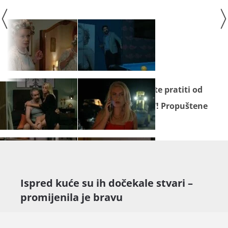
Seriju
"U dobru i zlu"
ne propustite pratiti od
ponedjeljka do petka na Novoj TV! Propuštene
epizode gledajte na
Novoj Plus.
Ispred kuće su ih dočekale stvari –
promijenila je bravu