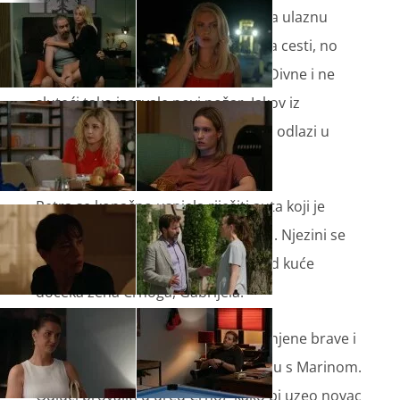
Ivanu peče savjest što je promijenila ulaznu
bravu i tako ostavila Marinu i Leu na cesti, no
njih dvije su pronašle utočište kod Divne i ne
sluteći tako izazvale novi požar. Jakov iz
revoltiran njihovim dolaskom, pijan odlazi u
Draginu radionu.
Petra se konačno uspjela riješiti auta koji je
može povezati s Uninom nesrećom. Njezini se
problemi brzo nastavljaju kad je kod kuće
dočeka žena Crnoga, Gabrijela.
Veljko saznaje da su u kući promijenjene brave i
shvaća da brzo mora riješiti situaciju s Marinom.
Odluči provaliti u ured Crnog kako bi uzeo novac