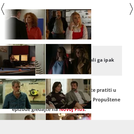
U DOBRU I ZLU
Želi i dalje biti onaj stari, ali ga ipak
nešto muči
Seriju
"U dobru i zlu"
ne propustite pratiti u
ponedjeljak i utorak na Novoj TV! Propuštene
epizode gledajte na
Novoj Plus
.