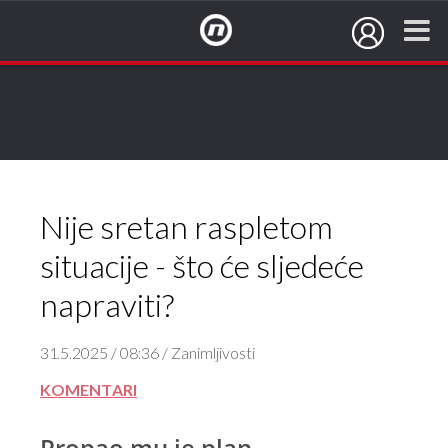
NovaTV.hr
Nije sretan raspletom
situacije - što će sljedeće
napraviti?
31.5.2025 / 08:36 / Zanimljivosti
KOMENTARI
Propao mu je plan