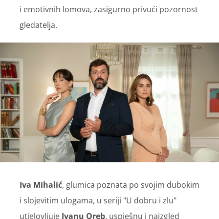
i emotivnih lomova, zasigurno privući pozornost
gledatelja.
Iva Mihalić
, glumica poznata po svojim dubokim
i slojevitim ulogama, u seriji "U dobru i zlu"
utjelovljuje
Ivanu Oreb
, uspješnu i naizgled