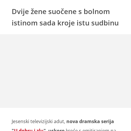
Dvije žene suočene s bolnom
istinom sada kroje istu sudbinu
Jesenski televizijski adut,
nova dramska serija
"
U dobru i zlu
"
,
uskoro
kreće s emitiranjem na