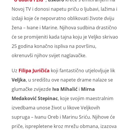
Novoj TV i donosi napetu priču o ljubavi, lažima i
izdaji koje će nepovratno oblikovati živote dviju
žena – Ivane i Marine. Njihova sudbina drastično
će se promijeniti kada tajna koju je Veljko skrivao
25 godina konačno ispliva na površinu,
okrenuvši njihov svijet naglavačke.
Uz
Filipa Juričića
koji fantastično utjelovljuje lik
Veljka
, u središtu ove napete drame nalaze se
glumačke zvijezde
Iva Mihalić
i
Mirna
Medaković Stepinac
, koje svojim maestralnim
izvedbama unose život u likove Veljkovih
supruga – Ivanu Oreb i Marinu Sriću. Njihove će
priče, isprepletene kroz mrežu obmana, izazova