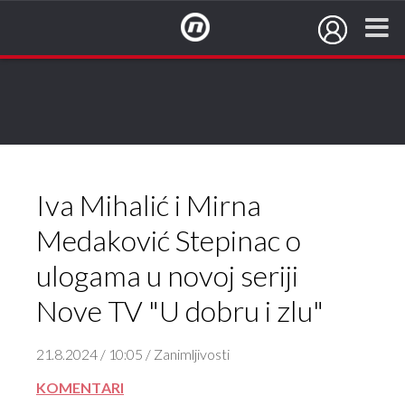
NovaTV.hr
Iva Mihalić i Mirna
Medaković Stepinac o
ulogama u novoj seriji
Nove TV "U dobru i zlu"
21.8.2024 / 10:05 / Zanimljivosti
KOMENTARI