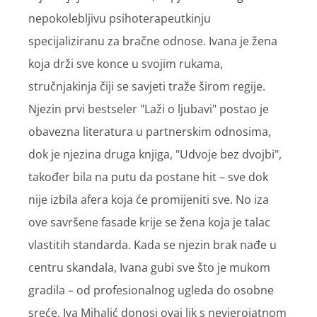
nepokolebljivu psihoterapeutkinju
specijaliziranu za bračne odnose. Ivana je žena
koja drži sve konce u svojim rukama,
stručnjakinja čiji se savjeti traže širom regije.
Njezin prvi bestseler "Laži o ljubavi" postao je
obavezna literatura u partnerskim odnosima,
dok je njezina druga knjiga, "Udvoje bez dvojbi",
također bila na putu da postane hit – sve dok
nije izbila afera koja će promijeniti sve. No iza
ove savršene fasade krije se žena koja je talac
vlastitih standarda. Kada se njezin brak nađe u
centru skandala, Ivana gubi sve što je mukom
gradila – od profesionalnog ugleda do osobne
sreće. Iva Mihalić donosi ovaj lik s nevjerojatnom