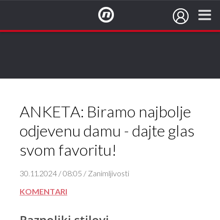
NovaTV.hr
ANKETA: Biramo najbolje
odjevenu damu - dajte glas
svom favoritu!
30.11.2024 / 08:05 / Zanimljivosti
KOMENTARI
Raznoliki stilovi