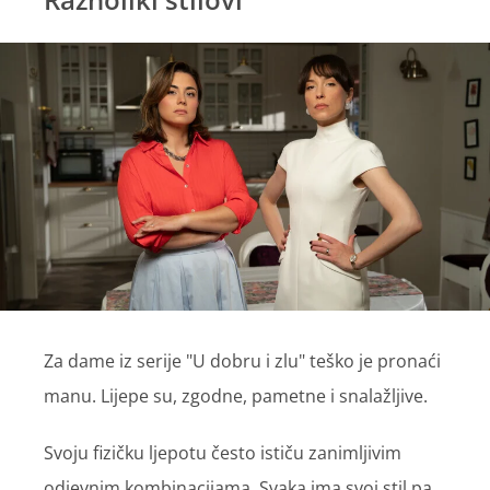
Za dame iz serije "U dobru i zlu" teško je pronaći
manu. Lijepe su, zgodne, pametne i snalažljive.
Svoju fizičku ljepotu često ističu zanimljivim
odjevnim kombinacijama. Svaka ima svoj stil pa