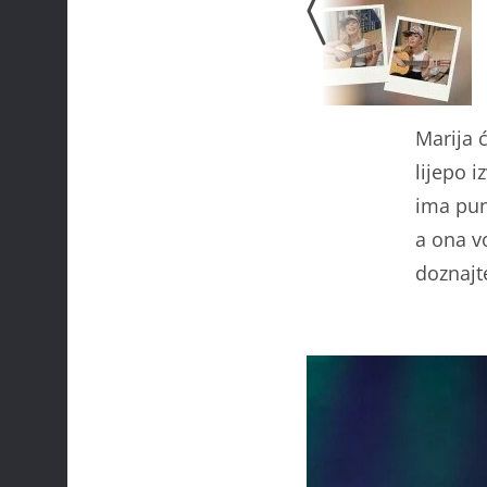
Marija ć
lijepo i
ima pun
a ona v
doznajt