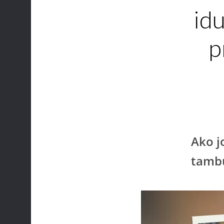
id
p
Ako j
tambu