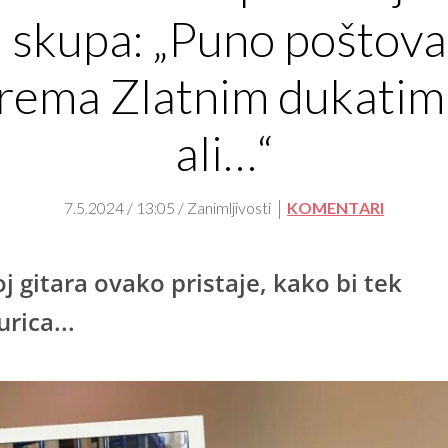
u skupa: „Puno poštova
rema Zlatnim dukatim
ali…“
7.5.2024 / 13:05 / Zanimljivosti
KOMENTARI
oj gitara ovako pristaje, kako bi tek
rica...