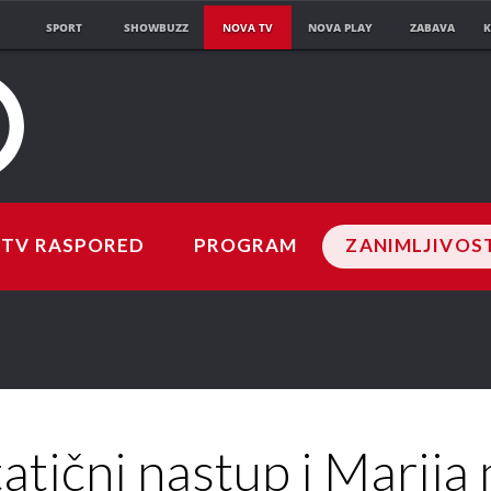
SPORT
SHOWBUZZ
NOVA TV
NOVA PLAY
ZABAVA
K
TV RASPORED
PROGRAM
ZANIMLJIVOS
atični nastup i Marija