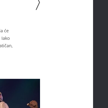
da će
. Iako
atičan,