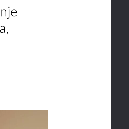
nje
a,