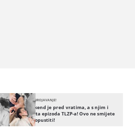
ODBROJAVANJE!
Vikend je pred vratima, a s njim i
peta epizoda TLZP-a! Ovo ne smijete
propustiti!