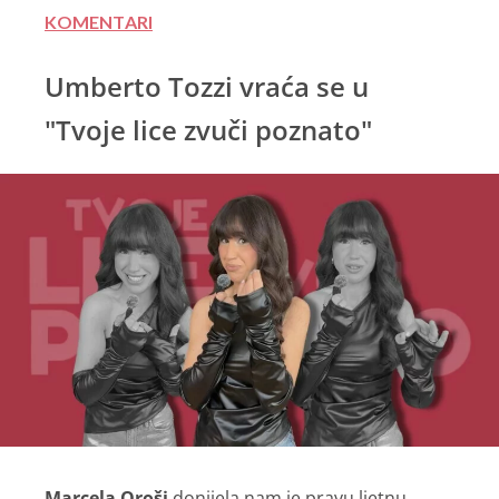
KOMENTARI
Umberto Tozzi vraća se u
"Tvoje lice zvuči poznato"
Marcela Oroši
donijela nam je pravu ljetnu