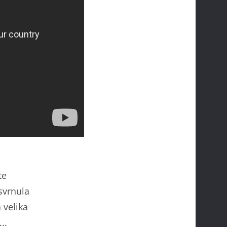
te
osvrnula
 velika
..