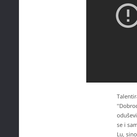
Talenti
''Dobro
oduševil
se i sam
Lu, sino