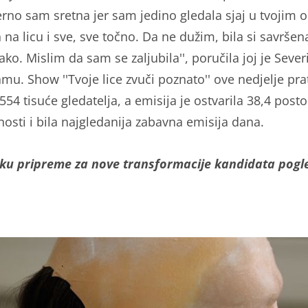
rno sam sretna jer sam jedino gledala sjaj u tvojim 
na licu i sve, sve točno. Da ne dužim, bila si savršena
jako. Mislim da sam se zaljubila'', poručila joj je Seve
mu. Show ''Tvoje lice zvuči poznato'' ove nedjelje prat
554 tisuće gledatelja, a emisija je ostvarila 38,4 posto
nosti i bila najgledanija zabavna emisija dana.
ku pripreme za nove transformacije kandidata pogl