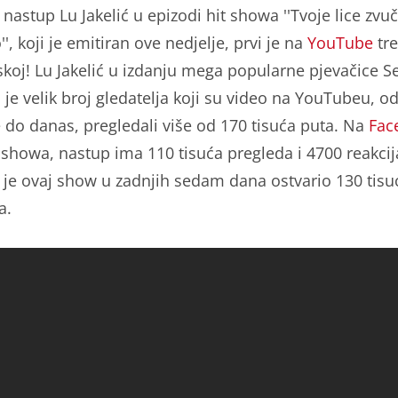
nastup Lu Jakelić u epizodi hit showa ''Tvoje lice zvuč
', koji je emitiran ove nedjelje, prvi je na
YouTube
tr
skoj! Lu Jakelić u izdanju mega popularne pjevačice S
 je velik broj gledatelja koji su video na YouTubeu, o
e do danas, pregledali više od 170 tisuća puta. Na
Fac
i showa, nastup ima 110 tisuća pregleda i 4700 reakcij
je ovaj show u zadnjih sedam dana ostvario 130 tisu
a.