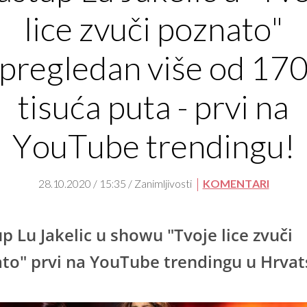
lice zvuči poznato"
pregledan više od 17
tisuća puta - prvi na
YouTube trendingu!
28.10.2020 / 15:35 / Zanimljivosti
KOMENTARI
p Lu Jakelic u showu "Tvoje lice zvuči
to" prvi na YouTube trendingu u Hrvat