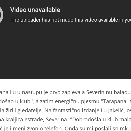
rana Lu u nastupu je prvo zapjevala Severininu baladu
došao u klub'', a zatim energičnu pjesmu ''Tarapana'' 
a žiri i gledatelje. Na fantastično izdanje Lu Jakelić, 
a kraljica estrade, Severina. ''Dobrodošla u klub mala
ć je i meni zvonio telefon. Onda su mi poslali snimku.