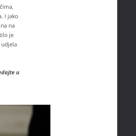
očima,
. I jako
rina na
ilo je
 udjela
edajte u