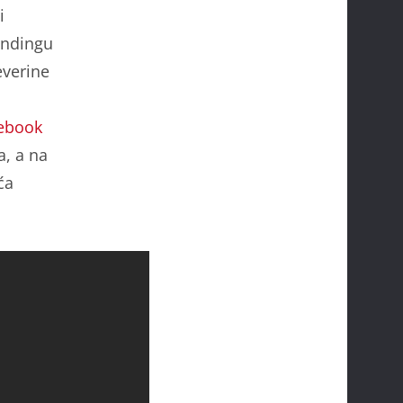
i
endingu
everine
d
ebook
a, a na
ća