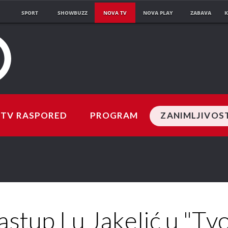
SPORT
SHOWBUZZ
NOVA TV
NOVA PLAY
ZABAVA
K
TV RASPORED
PROGRAM
ZANIMLJIVOS
stup Lu Jakelić u "Tv