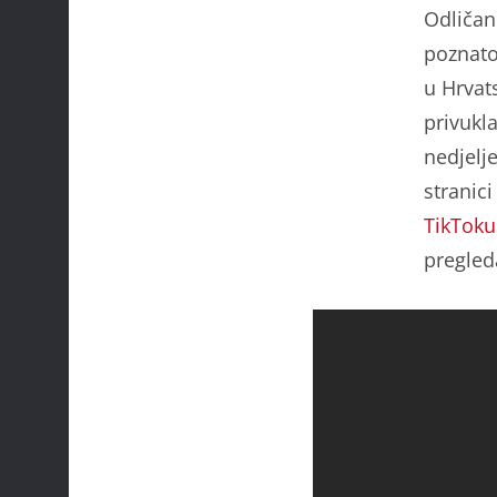
Odličan 
poznato'
u Hrvat
privukla
nedjelj
stranic
TikToku
pregled