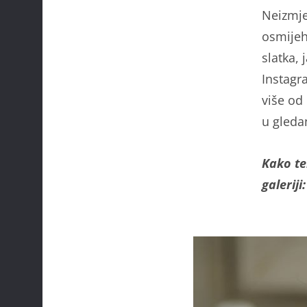
Neizmje
osmijeh 
slatka, 
Instagra
više od 
u gleda
Kako te
galeriji: