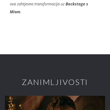
ova zahtjevna transformacija uz
Backstage s
Miom
.
ZANIMLJIVOSTI