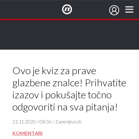
NovaTV.hr
Ovo je kviz za prave
glazbene znalce! Prihvatite
izazov i pokušajte točno
odgovoriti na sva pitanja!
21.11.2020 / 08:36 / Zanimljivosti
KOMENTARI