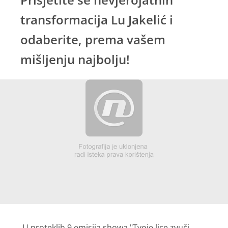
transformacija Lu Jakelić i
odaberite, prema vašem
mišljenju najbolju!
U proteklih 9 emisija showa "Tvoje lice zvuči