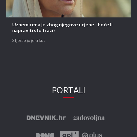
Uznemirena je zbog njegove ucjene - hoće li
napraviti što traži?
Stjerao ju je u kut
PORTALI