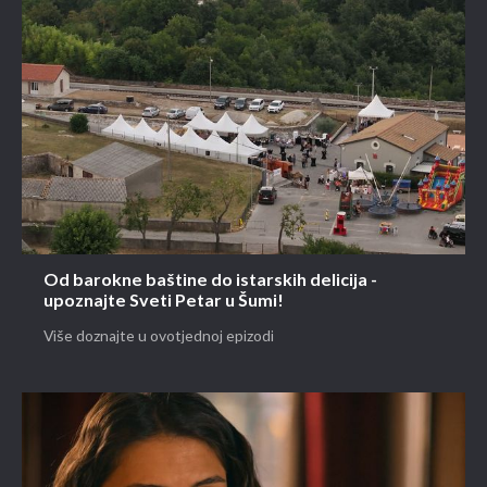
Od barokne baštine do istarskih delicija -
upoznajte Sveti Petar u Šumi!
Više doznajte u ovotjednoj epizodi