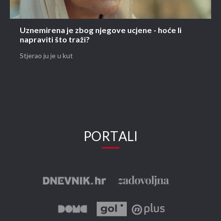
Uznemirena je zbog njegove ucjene - hoće li
napraviti što traži?
Stjerao ju je u kut
PORTALI