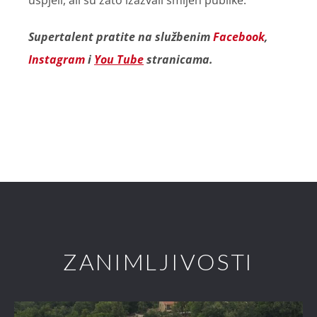
uspjeli, ali su zato izazvali smijeh publike.
Supertalent pratite na službenim
Facebook
,
Instagram
i
You Tube
stranicama.
ZANIMLJIVOSTI