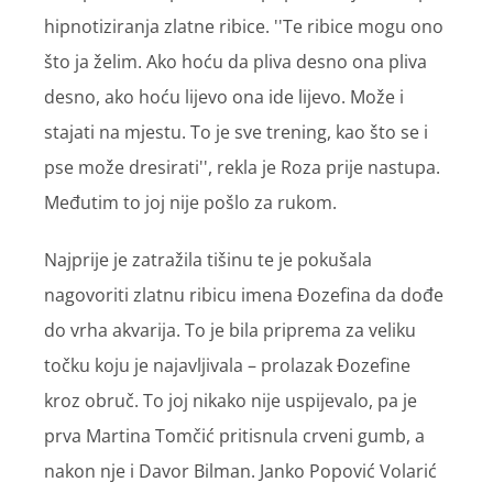
hipnotiziranja zlatne ribice. ''Te ribice mogu ono
što ja želim. Ako hoću da pliva desno ona pliva
desno, ako hoću lijevo ona ide lijevo. Može i
stajati na mjestu. To je sve trening, kao što se i
pse može dresirati'', rekla je Roza prije nastupa.
Međutim to joj nije pošlo za rukom.
Najprije je zatražila tišinu te je pokušala
nagovoriti zlatnu ribicu imena Đozefina da dođe
do vrha akvarija. To je bila priprema za veliku
točku koju je najavljivala – prolazak Đozefine
kroz obruč. To joj nikako nije uspijevalo, pa je
prva Martina Tomčić pritisnula crveni gumb, a
nakon nje i Davor Bilman. Janko Popović Volarić