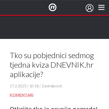
NovaTV.hr
Tko su pobjednici sedmog
tjedna kviza DNEVNIK.hr
aplikacije?
17.2.2025 / 10:18 / Zanimljivosti
KOMENTARI
Otkrijte tko je osvojio nagrade!