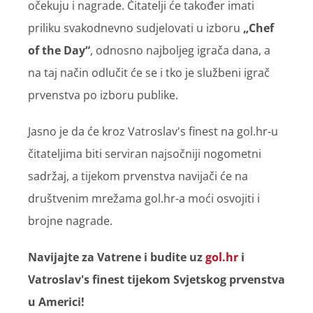
očekuju i nagrade. Čitatelji će također imati
priliku svakodnevno sudjelovati u izboru
„Chef
of the Day“
, odnosno najboljeg igrača dana, a
na taj način odlučit će se i tko je službeni igrač
prvenstva po izboru publike.
Jasno je da će kroz Vatroslav's finest na gol.hr-u
čitateljima biti serviran najsočniji nogometni
sadržaj, a tijekom prvenstva navijači će na
društvenim mrežama gol.hr-a moći osvojiti i
brojne nagrade.
Navijajte za Vatrene i budite uz
gol.hr
i
Vatroslav's finest tijekom Svjetskog prvenstva
u Americi!