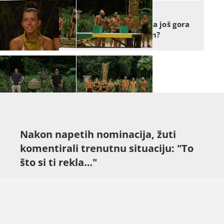
ŠTO MISLITE?
Za Mateu je ova nominacija još gora
- dijelite li mišljenje s njom?
Nakon napetih nominacija, žuti
komentirali trenutnu situaciju: "To
što si ti rekla…"