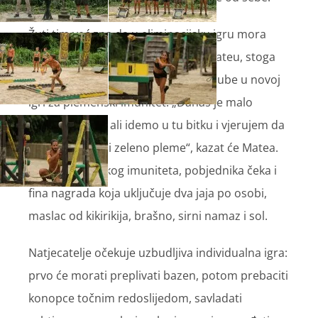
Žuti tim već zna da u eliminacijsku igru mora
poslati dva svoja igrača – Marka i Mateu, stoga
imaju posebnu motivaciju da ne izgube u novoj
igri za plemenski imunitet. „Danas je malo
emotivniji dan, ali idemo u tu bitku i vjerujem da
ćemo pobijediti zeleno pleme“, kazat će Matea.
Osim plemenskog imuniteta, pobjednika čeka i
fina nagrada koja uključuje dva jaja po osobi,
maslac od kikirikija, brašno, sirni namaz i sol.
Natjecatelje očekuje uzbudljiva individualna igra:
prvo će morati preplivati bazen, potom prebaciti
konopce točnim redoslijedom, savladati