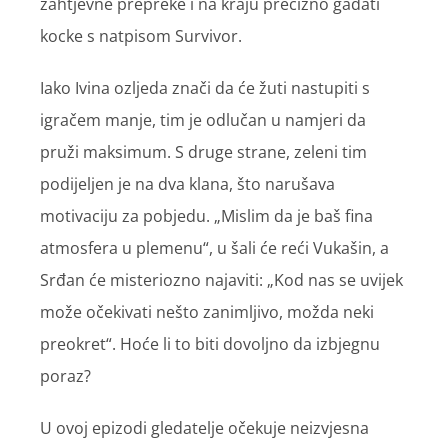
zahtjevne prepreke i na kraju precizno gađati
kocke s natpisom Survivor.
Iako Ivina ozljeda znači da će žuti nastupiti s
igračem manje, tim je odlučan u namjeri da
pruži maksimum. S druge strane, zeleni tim
podijeljen je na dva klana, što narušava
motivaciju za pobjedu. „Mislim da je baš fina
atmosfera u plemenu“, u šali će reći Vukašin, a
Srđan će misteriozno najaviti: „Kod nas se uvijek
može očekivati nešto zanimljivo, možda neki
preokret“. Hoće li to biti dovoljno da izbjegnu
poraz?
U ovoj epizodi gledatelje očekuje neizvjesna