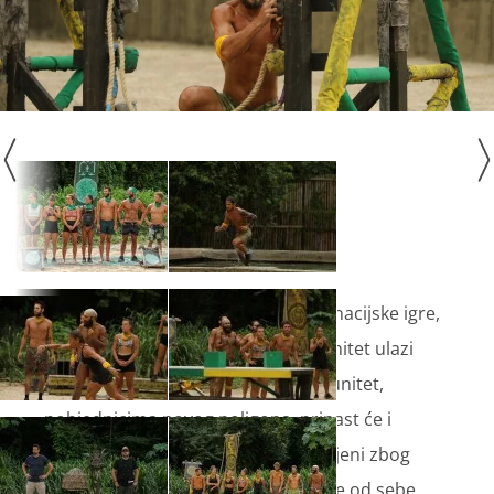
Žuti tim suočen je s pritiskom eliminacijske igre,
pa u novu borbu za plemenski imunitet ulazi
posebno motiviran. Uz prestiž i imunitet,
pobjednicima novog poligona, pripast će i
nagrada u obliku hrane. Iako oslabljeni zbog
Ivine ozljede, žuti su odlučni dati sve od sebe.