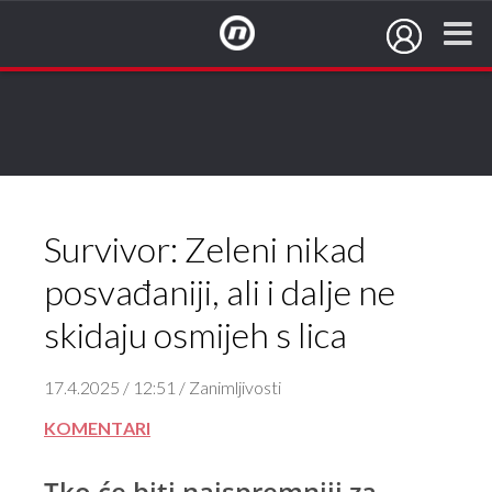
NovaTV.hr
Survivor: Zeleni nikad
posvađaniji, ali i dalje ne
skidaju osmijeh s lica
17.4.2025 / 12:51 / Zanimljivosti
KOMENTARI
Tko će biti najspremniji za