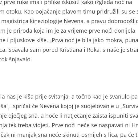
iz prve ruke imali prilike iskusiti kako izgleda noć na
m otoku. Kao pojačanje plavom timu pridružili su se 
i magistrica kineziologije Nevena, a pravu dobrodošli
im je priroda koja im je za vrijeme prve noći donijela
me i pljuskove kiše. „Prva noć je bila jako mokra, pun
a. Spavala sam pored Kristiana i Roka, s naše je stra
rokišnjavalo.
a nas je kiša prije svitanja, a točno kad je svanulo pa
ša“, ispričat će Nevena kojoj je sudjelovanje u „Survi
je dječjeg sna, a hoće li natjecanje zaista ispuniti sv
ja tek treba vidjeti. Prve noći neće se naspavati ni H
čak ni manjak sna neće skinuti osmijeh s lica, pa će 