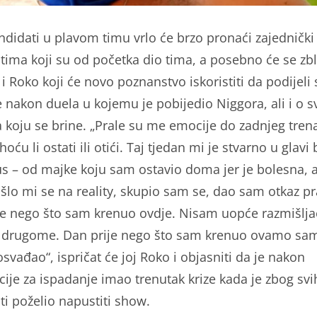
ndidati u plavom timu vrlo će brzo pronaći zajednički 
tima koji su od početka dio tima, a posebno će se zbli
i Roko koji će novo poznanstvo iskoristiti da podijeli 
e nakon duela u kojemu je pobijedio Niggora, ali i o s
a koju se brine. „Prale su me emocije do zadnjeg trena
oću li ostati ili otići. Taj tjedan mi je stvarno u glavi 
 – od majke koju sam ostavio doma jer je bolesna, 
Išlo mi se na reality, skupio sam se, dao sam otkaz pr
je nego što sam krenuo ovdje. Nisam uopće razmišlja
drugome. Dan prije nego što sam krenuo ovamo sam
svađao“, ispričat će joj Roko i objasniti da je nakon
ije za ispadanje imao trenutak krize kada je zbog svi
ti poželio napustiti show.