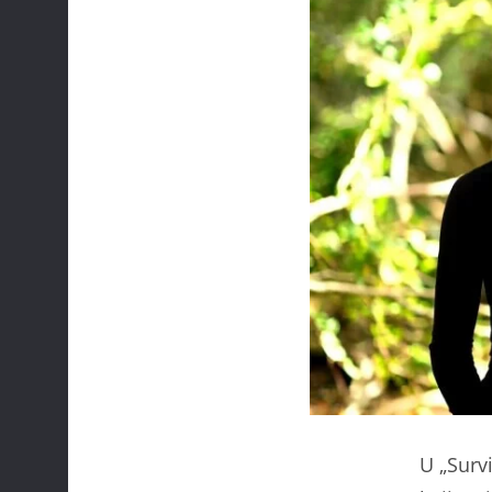
U „Survi