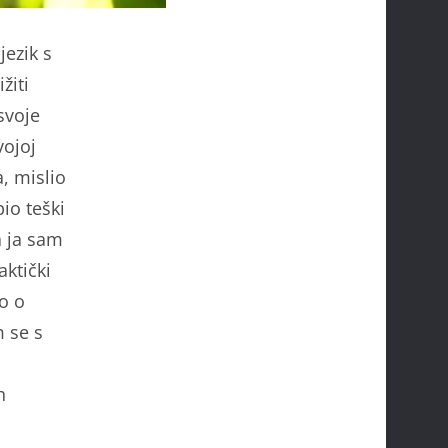
jezik s
žiti
svoje
vojoj
, mislio
bio teški
a ja sam
aktički
o o
 se s
h