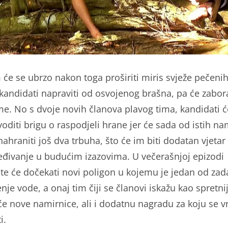
će se ubrzo nakon toga proširiti miris svježe pečenih
 kandidati napraviti od osvojenog brašna, pa će zabora
me. No s dvoje novih članova plavog tima, kandidati ć
voditi brigu o raspodjeli hrane jer će sada od istih na
ahraniti još dva trbuha, što će im biti dodatan vjetar
eđivanje u budućim izazovima. U večerašnjoj epizodi
te će dočekati novi poligon u kojemu je jedan od zad
je vode, a onaj tim čiji se članovi iskažu kao spretniji
će nove namirnice, ali i dodatnu nagradu za koju se vr
i.