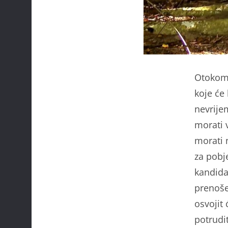
Otokom 
koje će
nevrije
morati 
morati n
za pobj
kandida
prenošen
osvojit 
potrudit