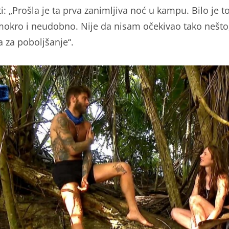
ti: „Prošla je ta prva zanimljiva noć u kampu. Bilo je t
 mokro i neudobno. Nije da nisam očekivao tako nešto,
a za poboljšanje“.