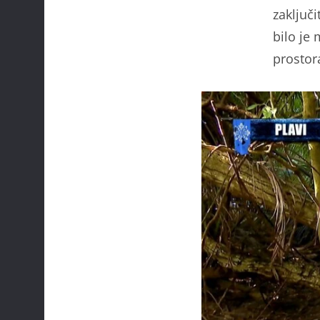
zaključi
bilo je
prostor