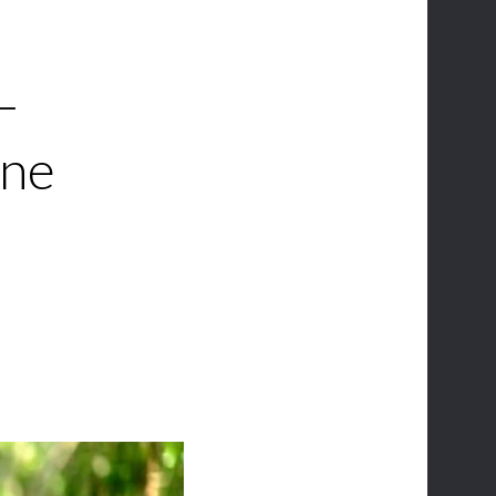
−
vne