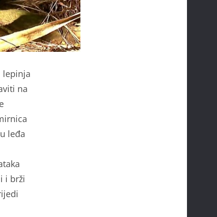
 lepinja
viti na
e
mirnica
 u leđa
ataka
 i brži
ijedi