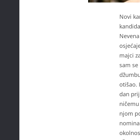
Novi ka
kandida
Nevena 
osjećaj
majci z
sam se h
džumbus
otišao. 
dan pri
ničemu 
njom po
nominac
okolnos