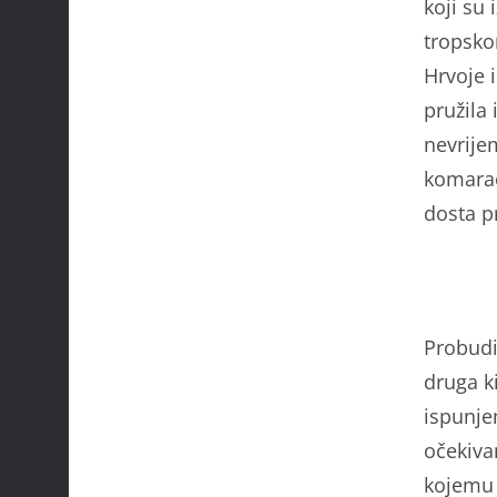
koji su 
tropsko
Hrvoje 
pružila 
nevrije
komarac
dosta p
Probudil
druga ki
ispunjen
očekivan
kojemu 