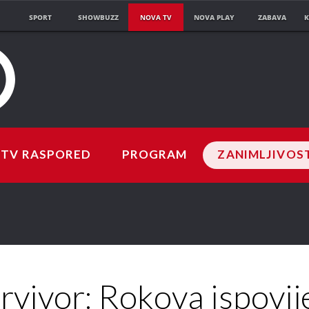
SPORT
SHOWBUZZ
NOVA TV
NOVA PLAY
ZABAVA
K
TV RASPORED
PROGRAM
ZANIMLJIVOS
rvivor: Rokova ispovij