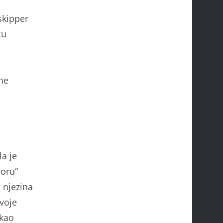
skipper
cu
a
ne
la je
voru“
a njezina
rvoje
tkao