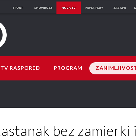
SPORT
SHOWBUZZ
NOVA TV
NOVA PLAY
ZABAVA
K
TV RASPORED
PROGRAM
ZANIMLJIVOS
astanak bez zamjerki i