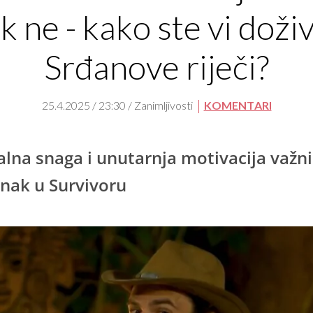
k ne - kako ste vi doživ
Srđanove riječi?
25.4.2025 / 23:30 / Zanimljivosti
KOMENTARI
lna snaga i unutarnja motivacija važni
nak u Survivoru