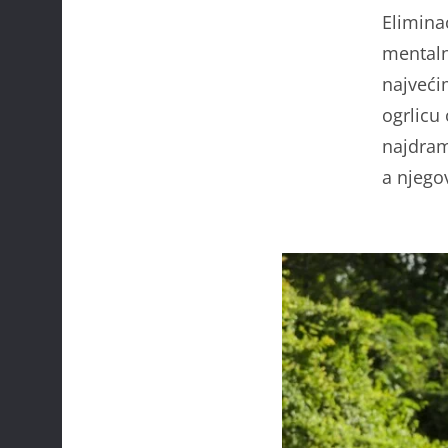
Elimina
mentaln
najveći
ogrlicu
najdram
a njego