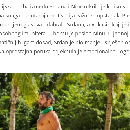
cijska borba između Srđana i Nine otkrila je koliko su
a snaga i unutarnja motivacija važni za opstanak. Pl
m brojem glasova odabralo Srđana, a Vukašin koji je
 osobnog imuniteta, u borbu je poslao Ninu. U jednoj
atičnijih igara dosad, Srđan je bio manje uspješan o
va oproštajna poruka odjeknula je emocionalno i ogo