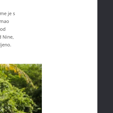
eme je s
 imao
 od
d Nine,
ljeno.