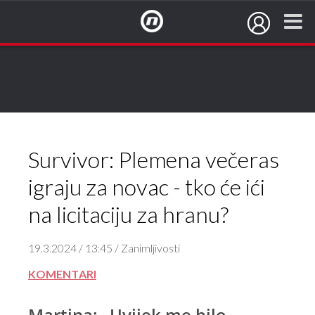
NovaTV.hr
Plavi
Crveni
Survivor: Plemena večeras
igraju za novac - tko će ići
na licitaciju za hranu?
19.3.2024 / 13:45 / Zanimljivosti
KOMENTARI
Martina: „Uvijek me bilo