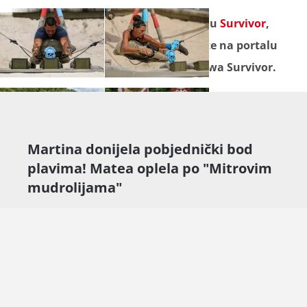
Sve novosti o događajima u showu
Survivor
,
koje vam donosi Telemach, pratite na portalu
novatv.hr
, službenoj stranici showa Survivor.
Martina donijela pobjednički bod
plavima! Matea oplela po "Mitrovim
mudrolijama"