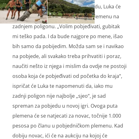
Ususret novoj napetoj igri za nagradu, Luka će
se osvrnuti na bod koji nije donio plemenu na
zadnjem poligonu. „Volim pobjeđivati, gubitak
mi teško pada. I da bude najgore po mene, išao
bih samo da pobijedim. Možda sam se i navikao
na pobjede, ali svakako treba prihvatiti i poraz,
naučiti nešto iz njega i mislim da ovdje ne postoji
osoba koja će pobjeđivati od početka do kraja“,
ispričat će Luka te napomenuti da, iako mu
zadnji poligon nije najbolje „sjeo“, je sad
spreman za pobjedu u novoj igri. Ovoga puta
plemena će se natjecati za novac, točnije 1.000
pesosa po članu u pobjedničkom plemenu. Kad
dobiju novac, ići će na aukciju na kojoj će