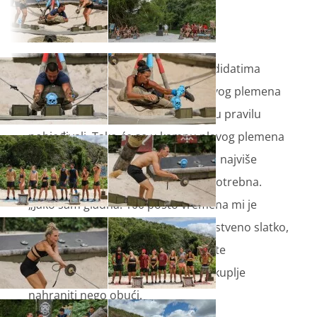
Hrana je postala prioritet svim kandidatima
'Survivora', pa tako i članovima plavog plemena
koji su u igrama za nagradu dosad u pravilu
pobjeđivali. Tako će se u kampu plavog plemena
povesti i priča o tome tko je izgubio najviše
kilograma i kome je hrana najviše potrebna.
„Jako sam gladna. 100 posto vremena mi je
hrana u glavi. Volim jesti sve, prvenstveno slatko,
ali i sve drugo“, otkrit će je Martina te
napomenuti da ju je oduvijek bilo skuplje
nahraniti nego obući.