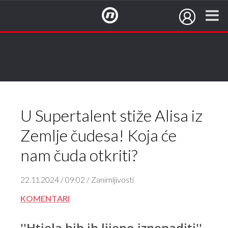
NovaTV.hr
U Supertalent stiže Alisa iz
Zemlje čudesa! Koja će
nam čuda otkriti?
22.11.2024 / 09:02 / Zanimljivosti
KOMENTARI
''Htjela bih ih lijepo iznenaditi''