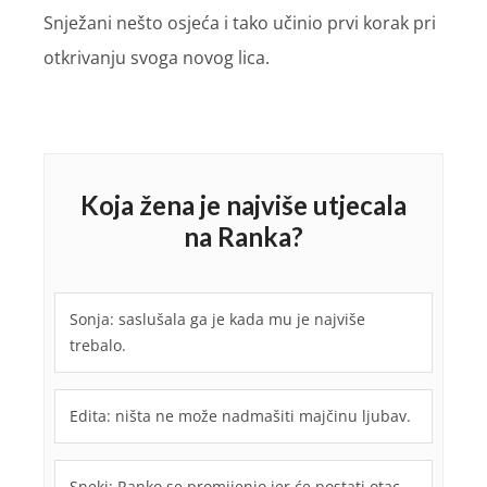
Snježani nešto osjeća i tako učinio prvi korak pri
otkrivanju svoga novog lica.
Koja žena je najviše utjecala
na Ranka?
Sonja: saslušala ga je kada mu je najviše
trebalo.
Edita: ništa ne može nadmašiti majčinu ljubav.
Sneki: Ranko se promijenio jer će postati otac.