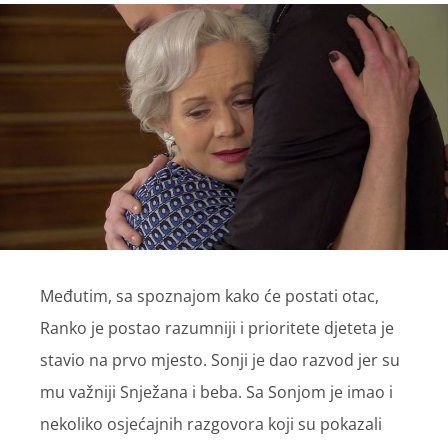
Međutim, sa spoznajom kako će postati otac,
Ranko je postao razumniji i prioritete djeteta je
stavio na prvo mjesto. Sonji je dao razvod jer su
mu važniji Snježana i beba. Sa Sonjom je imao i
nekoliko osjećajnih razgovora koji su pokazali