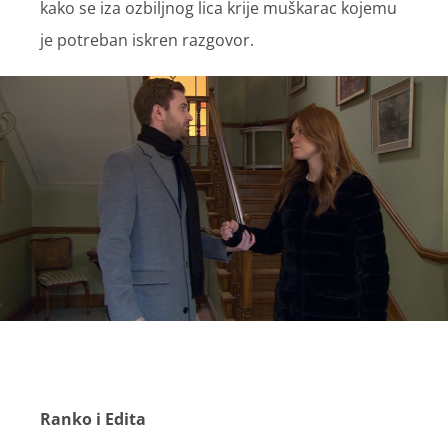
kako se iza ozbiljnog lica krije muškarac kojemu
je potreban iskren razgovor.
Ranko i Edita