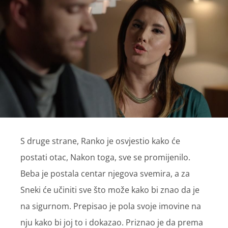
S druge strane, Ranko je osvjestio kako će
postati otac, Nakon toga, sve se promijenilo.
Beba je postala centar njegova svemira, a za
Sneki će učiniti sve što može kako bi znao da je
na sigurnom. Prepisao je pola svoje imovine na
nju kako bi joj to i dokazao. Priznao je da prema