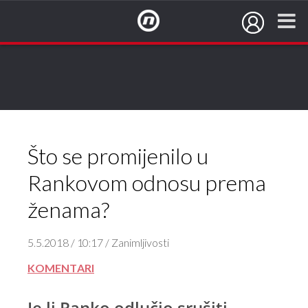
NovaTV.hr
Sonja: saslušala ga je kada mu je najviše trebalo.
Edita: ništa ne može nadmašiti majčinu ljubav.
Što se promijenilo u
Sneki: Ranko se promijenio jer će postati otac.
Rankovom odnosu prema
ženama?
5.5.2018 / 10:17 / Zanimljivosti
KOMENTARI
Je li Ranko odlučio srušiti