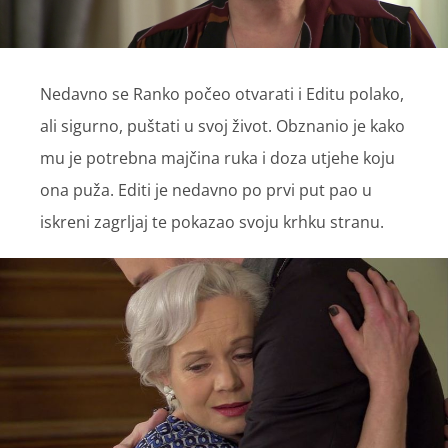
Nedavno se Ranko počeo otvarati i Editu polako,
ali sigurno, puštati u svoj život. Obznanio je kako
mu je potrebna majčina ruka i doza utjehe koju
ona puža. Editi je nedavno po prvi put pao u
iskreni zagrljaj te pokazao svoju krhku stranu.