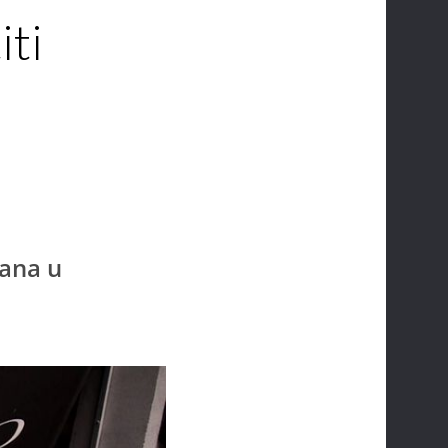
iti
dana u