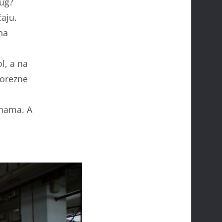
dug?
čaju.
na
l, a na
porezne
inama. A