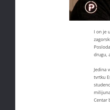
I on je 
zagorsk
Poslodav
drugu, 
Jedina v
tvrtku 
studeno
milijuna
Centar 