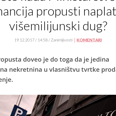
nancija propusti naplat
višemilijunski dug?
19.12.2017 / 14:58 / Zanimljivosti
KOMENTARI
ropusta doveo je do toga da je jedina
dna nekretnina u vlasništvu tvrtke pro
enje.