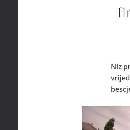
fi
Niz p
vrije
bescj