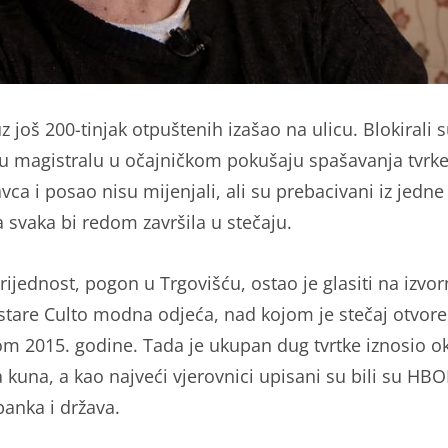
uz još 200-tinjak otpuštenih izašao na ulicu. Blokirali 
u magistralu u očajničkom pokušaju spašavanja tvrke
ca i posao nisu mijenjali, ali su prebacivani iz jedne 
a svaka bi redom završila u stečaju.
rijednost, pogon u Trgovišću, ostao je glasiti na izvo
Estare Culto modna odjeća, nad kojom je stečaj otvor
m 2015. godine. Tada je ukupan dug tvrtke iznosio o
 kuna, a kao najveći vjerovnici upisani su bili su HBO
banka i država.