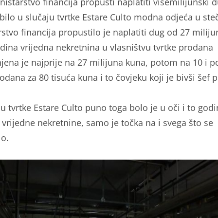
istarstvo financija propusti naplatiti višemilijunski 
 bilo u slučaju tvrtke Estare Culto modna odjeća u ste
stvo financija propustilo je naplatiti dug od 27 miliju
edina vrijedna nekretnina u vlasništvu tvrtke prodana
njena je najprije na 27 milijuna kuna, potom na 10 i po
odana za 80 tisuća kuna i to čovjeku koji je bivši šef 
ju tvrtke Estare Culto puno toga bolo je u oči i to god
 vrijedne nekretnine, samo je točka na i svega što se
o.