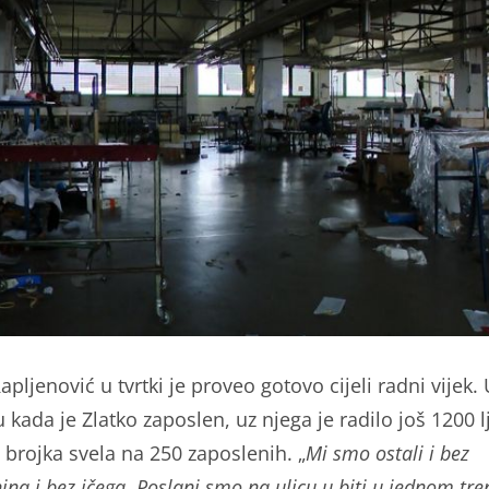
apljenović u tvrtki je proveo gotovo cijeli radni vijek.
 kada je Zlatko zaposlen, uz njega je radilo još 1200 l
 brojka svela na 250 zaposlenih. „
Mi smo ostali i bez
na i bez ičega. Poslani smo na ulicu u biti u jednom tre