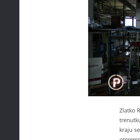
Zlatko R
trenutku
kraju se
otpremni