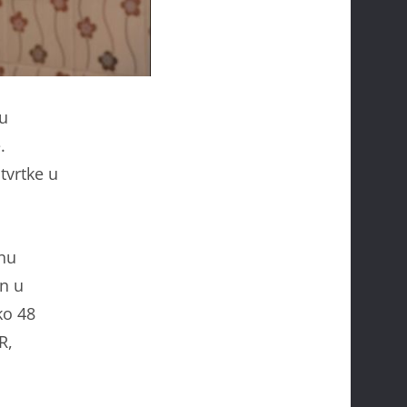
su
.
tvrtke u
rnu
en u
ko 48
R,