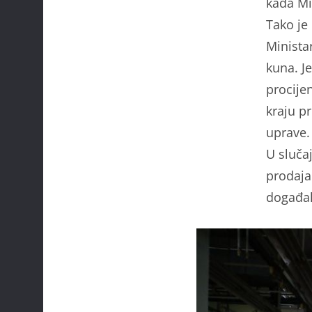
kada Min
Tako je
Ministar
kuna. J
procije
kraju pr
uprave.
U sluča
prodaja
događal