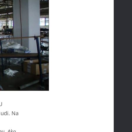
 U
judi. Na
nu. Ako