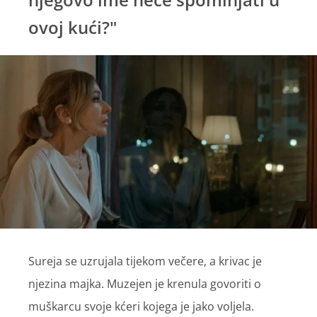
ovoj kući?"
Sureja se uzrujala tijekom večere, a krivac je
njezina majka. Muzejen je krenula govoriti o
muškarcu svoje kćeri kojega je jako voljela.