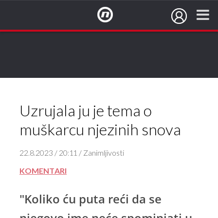
NovaTV.hr
Uzrujala ju je tema o
muškarcu njezinih snova
22.8.2023 / 20:11 / Zanimljivosti
KOMENTARI
"Koliko ću puta reći da se
njegovo ime neće spominjati u