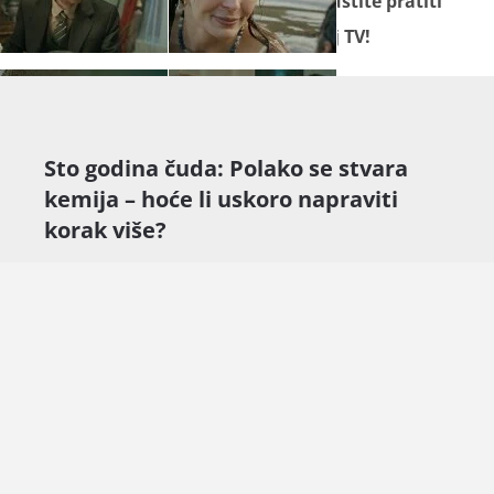
Seriju "
Sto godina čuda
" ne propustite pratiti
od ponedjeljka do petka na Novoj TV!
Sto godina čuda: Polako se stvara
kemija – hoće li uskoro napraviti
korak više?