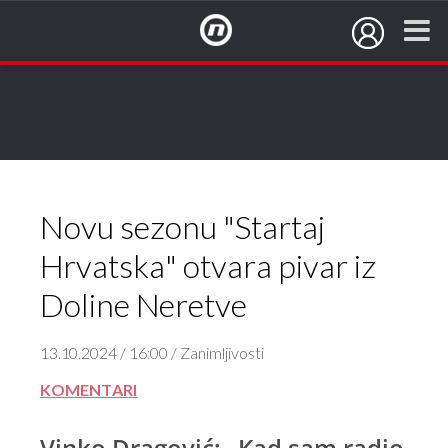
NovaTV.hr
Novu sezonu "Startaj
Hrvatska" otvara pivar iz
Doline Neretve
13.10.2024 / 16:00 / Zanimljivosti
KOMENTARI
Vinko Dragović: „Kad sam radio