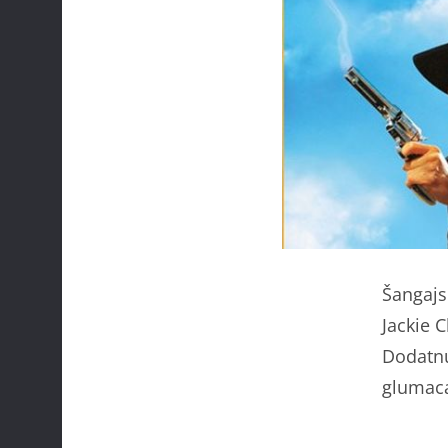
Šangajs
Jackie 
Dodatnu
glumac