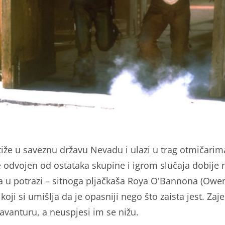
iže u saveznu državu Nevadu i ulazi u trag otmičarim
e odvojen od ostataka skupine i igrom slučaja dobije
a u potrazi – sitnoga pljačkaša Roya O'Bannona (Owe
koji si umišlja da je opasniji nego što zaista jest. Zaj
 avanturu, a neuspjesi im se nižu.