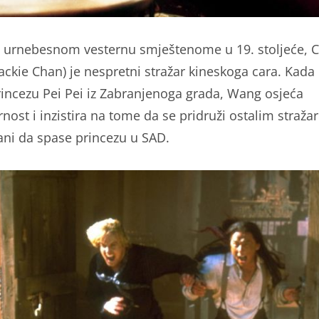
urnebesnom vesternu smještenome u 19. stoljeće, 
ackie Chan) je nespretni stražar kineskoga cara. Kada
incezu Pei Pei iz Zabranjenoga grada, Wang osjeća
nost i inzistira na tome da se pridruži ostalim stražar
ani da spase princezu u SAD.