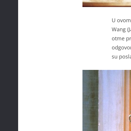
U ovom 
Wang (J
otme pr
odgovor
su posl