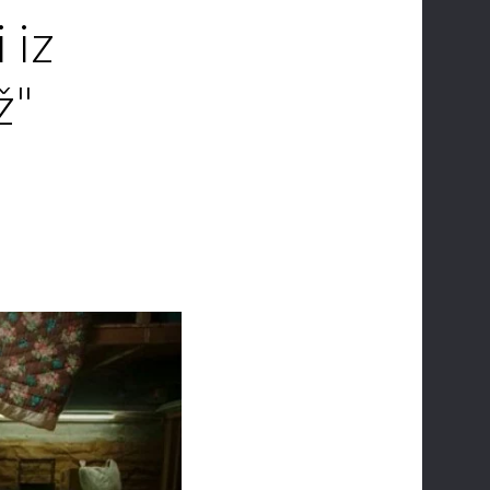
 iz
ž"