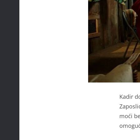
Kadir d
Zaposlio
moći bes
omogući