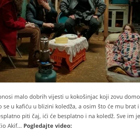
onosi malo dobrih vijesti u kokošinjac koji zovu dom
 se u kafiću u blizini koledža, a osim što će mu brat i
platno piti čaj, ići će besplatno i na koledž. Sve im je
o Akif...
Pogledajte video: