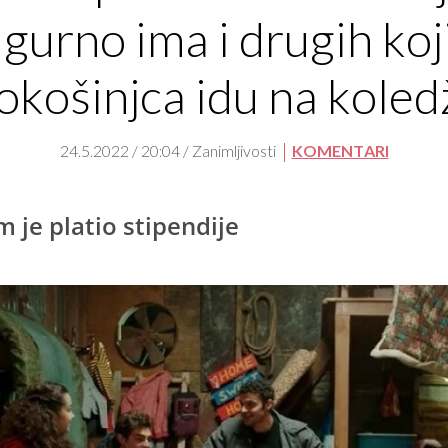
igurno ima i drugih koji
okošinjca idu na koled
24.5.2022 / 20:04 / Zanimljivosti
KOMENTARI
m je platio stipendije