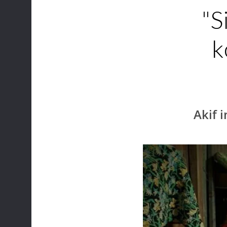
"S
k
Akif i