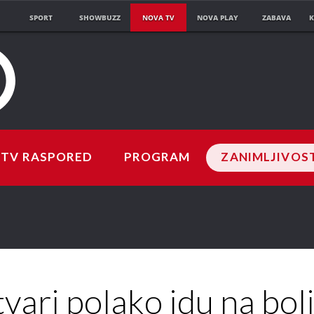
SPORT
SHOWBUZZ
NOVA TV
NOVA PLAY
ZABAVA
K
TV RASPORED
PROGRAM
ZANIMLJIVOS
tvari polako idu na bolj