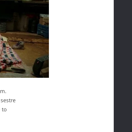
om.
 sestre
 to