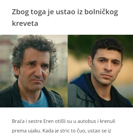
Zbog toga je ustao iz bolničkog
kreveta
Braća i sestre Eren otišli su u autobus i krenuli
prema ujaku. Kada je stric to čuo, ustao se iz