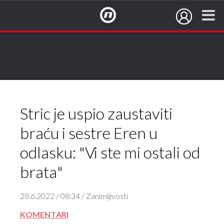
NovaTV.hr
Stric je uspio zaustaviti
braću i sestre Eren u
odlasku: "Vi ste mi ostali od
brata"
28.6.2022 / 08:34 / Zanimljivosti
KOMENTARI