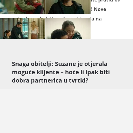
ponedjeljka do petka na Novoj TV! Nove
epizode pogledajte prije emitiranja na
televiziji na
Novoj Plus
.
Snaga obitelji: Suzane je otjerala
moguće klijente – hoće li ipak biti
dobra partnerica u tvrtki?