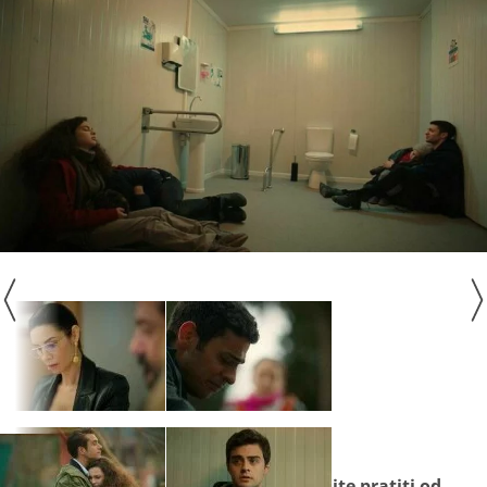
Seriju "
Snaga obitelji
" ne propustite pratiti od