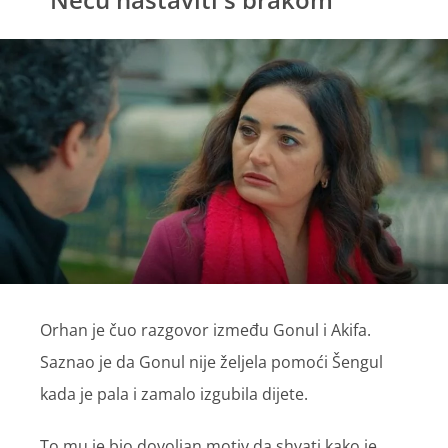
Orhan je čuo razgovor između Gonul i Akifa.
Saznao je da Gonul nije željela pomoći Šengul
kada je pala i zamalo izgubila dijete.
To mu je bio dovoljan motiv da shvati kako je