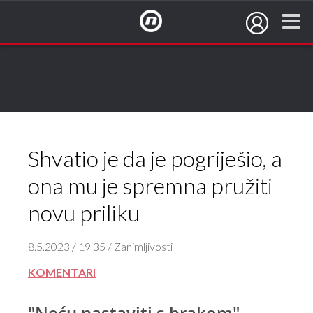
NovaTV.hr
Shvatio je da je pogriješio, a
ona mu je spremna pružiti
novu priliku
8.5.2023 / 19:35 / Zanimljivosti
KOMENTARI
"Neću nastaviti s brakom"