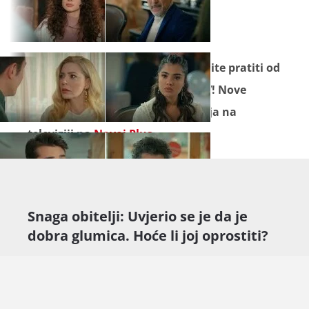
Seriju "
Snaga obitelji
" ne propustite pratiti od
ponedjeljka do petka na Novoj TV! Nove
epizode pogledajte prije emitiranja na
televiziji na
Novoj Plus
.
Snaga obitelji: Uvjerio se je da je
dobra glumica. Hoće li joj oprostiti?