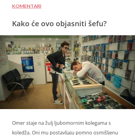
KOMENTARI
Kako će ovo objasniti šefu?
Omer staje na žulj ljubomornim kolegama s
koledža. Oni mu postavljaju pomno osmišljenu