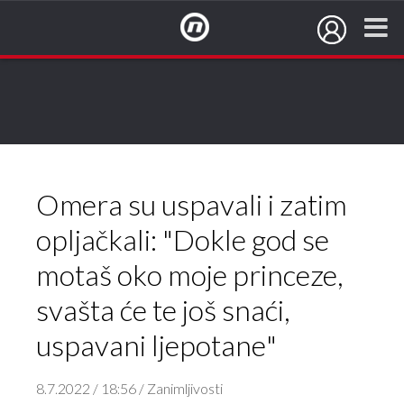
NovaTV.hr
Omera su uspavali i zatim
opljačkali: "Dokle god se
motaš oko moje princeze,
svašta će te još snaći,
uspavani ljepotane"
8.7.2022 / 18:56 / Zanimljivosti