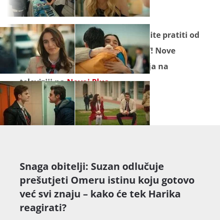
Seriju "
Snaga obitelji
" ne propustite pratiti od
ponedjeljka do petka na Novoj TV! Nove
epizode pogledajte prije emitiranja na
televiziji na
Novoj Plus
.
Snaga obitelji: Suzan odlučuje
prešutjeti Omeru istinu koju gotovo
već svi znaju – kako će tek Harika
reagirati?