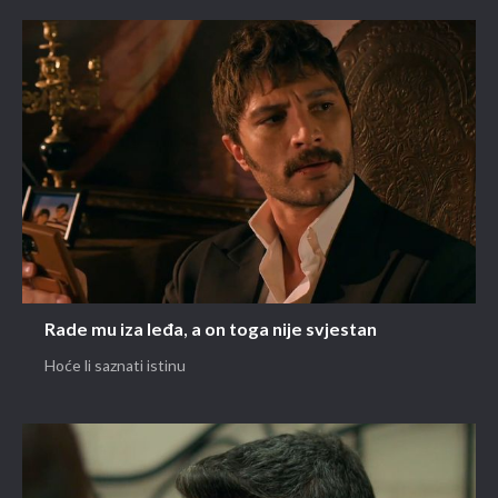
Rade mu iza leđa, a on toga nije svjestan
Hoće li saznati istinu