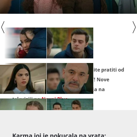
Seriju "
Snaga obitelji
" ne propustite pratiti od
ponedjeljka do petka na Novoj TV! Nove
epizode pogledajte prije emitiranja na
televiziji na
Novoj Plus
.
Karma joj je pokucala na vrata: