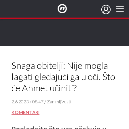
NovaTV.hr
Snaga obitelji: Nije mogla
lagati gledajući ga u oči. Što
će Ahmet učiniti?
2.6.2023 / 08:47 / Zanimljivosti
KOMENTARI
Pogledajte što vas očekuje u