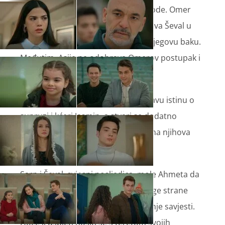
Tolga i Zehra uplovili su u bračne vode. Omer
priznaje Asiji da joj vjeruje i zaključava Ševal u
spremište, kao što je ona zatočila njegovu baku.
Međutim, Asije ne odobrava Omerov postupak i
natjera ga da je oslobodi.
U međuvremenu i Ahmet otkiva pravu istinu o
supruzi i kćeri Jasmin, a stvari se dodatno
zakompliciraju kada policija stigne na njihova
vrata.
Sarp i Ševal, svjesni posljedica, mole Ahmeta da
šuti pred policijom. Jasmin se s druge strane
suočava se s teškim osjećajem grižnje savjesti.
Hoće li uspjeti nositi se s teretom svojih