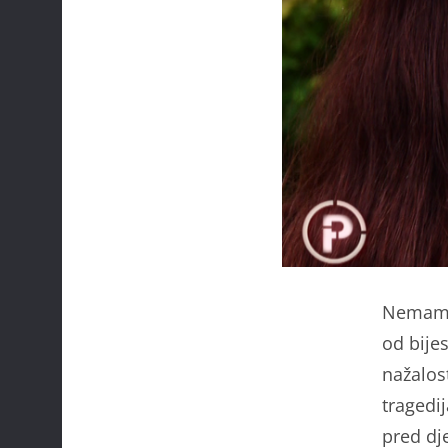
Nemamo 
od bijes
nažalost
tragedi
pred dj