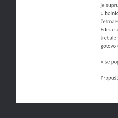
je supru
u bolni
četrnae
Edina s
trebale 
gotovo u
Više po
Propušt