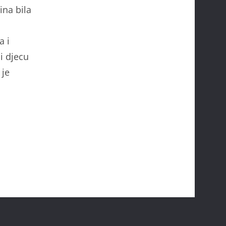
ina bila
a i
i djecu
 je