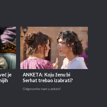
već je
ANKETA: Koju ženu bi
ijih
Serhat trebao izabrati?
Odgovorite nam u anketi!