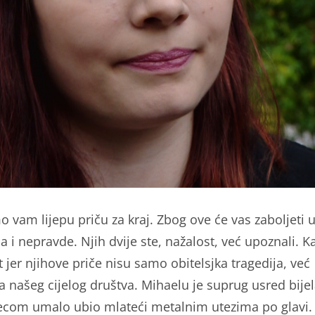
vam lijepu priču za kraj. Zbog ove će vas zaboljeti 
a i nepravde. Njih dvije ste, nažalost, već upoznali. 
 jer njihove priče nisu samo obitelsjka tragedija, već
ja našeg cijelog društva. Mihaelu je suprug usred bije
ecom umalo ubio mlateći metalnim utezima po glavi.