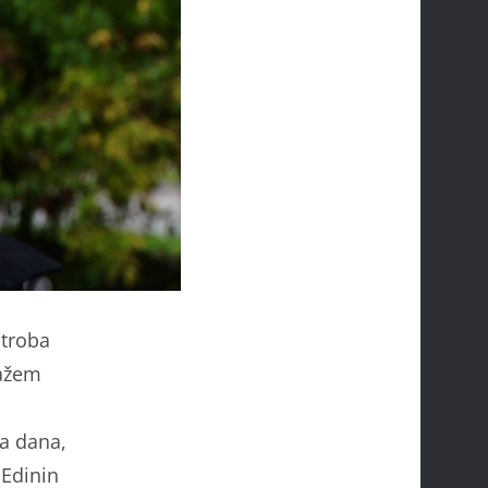
utroba
Kažem
la dana,
 Edinin