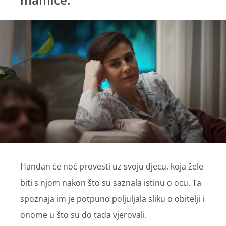
Handan će noć provesti uz svoju djecu, koja žele
biti s njom nakon što su saznala istinu o ocu. Ta
spoznaja im je potpuno poljuljala sliku o obitelji i
onome u što su do tada vjerovali.