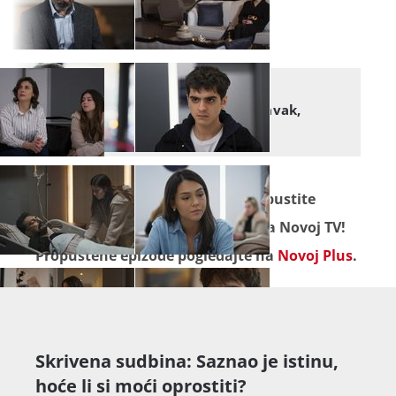
SKRIVENA SUDBINA
Tko sumnja u njegov oporavak,
odmah može izaći van
Seriju "
Skrivena sudbina
" ne propustite
pratiti od ponedjeljka do petka na Novoj TV!
Propuštene epizode pogledajte na
Novoj Plus
.
Skrivena sudbina: Saznao je istinu,
hoće li si moći oprostiti?