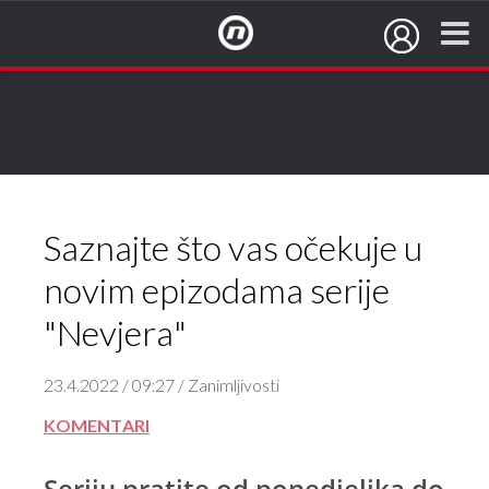
NovaTV.hr
Saznajte što vas očekuje u
novim epizodama serije
"Nevjera"
23.4.2022 / 09:27 / Zanimljivosti
KOMENTARI
Seriju pratite od ponedjeljka do