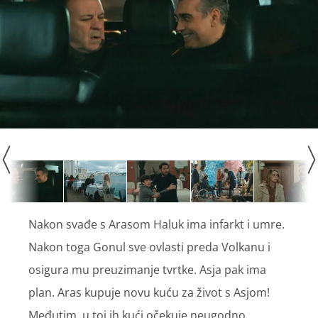
Nakon svađe s Arasom Haluk ima infarkt i umre.
Nakon toga Gonul sve ovlasti preda Volkanu i
osigura mu preuzimanje tvrtke. Asja pak ima
plan. Aras kupuje novu kuću za život s Asjom!
Međutim, u toj ih kući očekuje neugodno