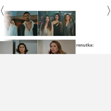
Prisjetite se i jednog zanimljivog trenutka: