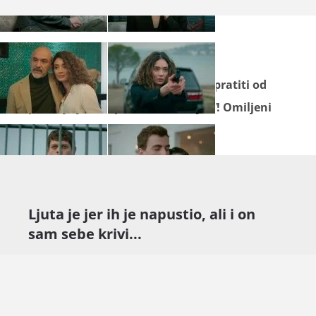
Seriju "
Divlje srce
" ne propustite pratiti od
ponedjeljka do petka na Novoj TV! Omiljeni
sadržaj gledajte na
Novoj Plus
.
Ljuta je jer ih je napustio, ali i on
sam sebe krivi...