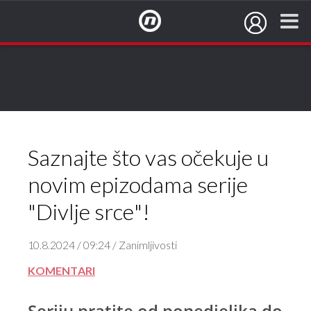
NovaTV.hr
Saznajte što vas očekuje u
novim epizodama serije
"Divlje srce"!
10.8.2024 / 09:24 / Zanimljivosti
KOMENTARI
Seriju pratite od ponedjeljka do