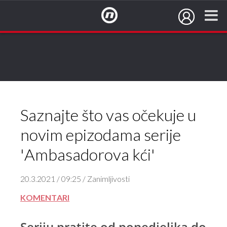
NovaTV.hr
Saznajte što vas očekuje u
novim epizodama serije
'Ambasadorova kći'
20.3.2021 / 09:25 / Zanimljivosti
KOMENTARI
Seriju pratite od ponedjeljka do