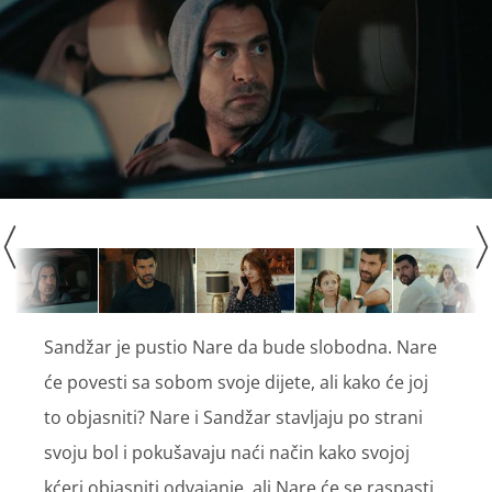
Sandžar je pustio Nare da bude slobodna. Nare
će povesti sa sobom svoje dijete, ali kako će joj
to objasniti? Nare i Sandžar stavljaju po strani
svoju bol i pokušavaju naći način kako svojoj
kćeri objasniti odvajanje, ali Nare će se raspasti