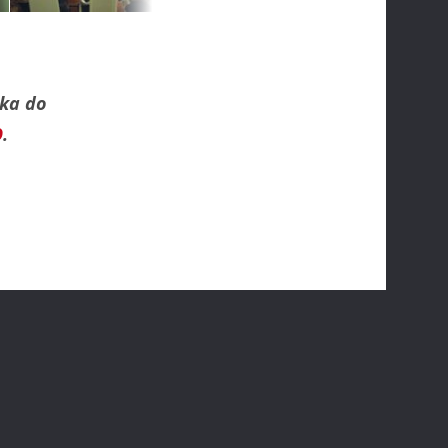
rka do
O
.