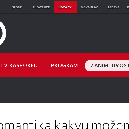
SPORT
SHOWBUZZ
NOVA TV
NOVA PLAY
ZABAVA
K
TV RASPORED
PROGRAM
ZANIMLJIVOS
omantika kakvu može