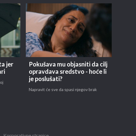
ta jer
Pokušava mu objasniti da cilj
ri
opravdava sredstvo - hoće li
je poslušati?
oj
Napravit će sve da spasi njegov brak
Korporativne stranice