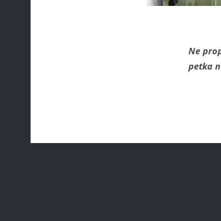
Ne prop
petka n