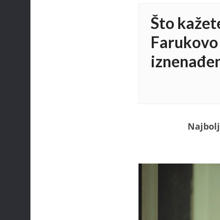
Što kažet
Farukovo
iznenađen
Najbolj