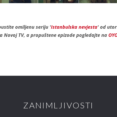
ustite omiljenu seriju '
Istanbulska nevjesta
' od uto
a Novoj TV, a propuštene epizode pogledajte na
OY
ZANIMLJIVOSTI