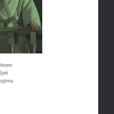
 doveo
jeti
kojima