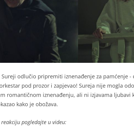
e Sureji odlučio pripremiti iznenađenje za pamćenje -
i orkestar pod prozor i zapjevao! Sureja nije mogla odol
m romantičnom iznenađenju, ali ni izjavama ljubavi 
dokazao kako je obožava.
 reakciju pogledajte u videu: