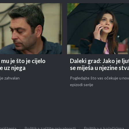
mu je što je cijelo
Daleki grad: Jako je lju
e uz njega
se miješa u njezine stva
je zahvalan
Pogledajte što vas očekuje u nov
epizodi serije
orištenja
Politika zaštite privatnosti
Politika o kolačićima