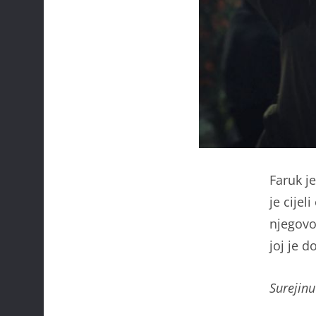
Faruk j
je cijel
njegovo
joj je 
Surejinu