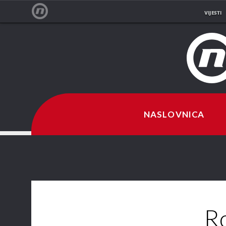
VIJESTI
NOVA TV
NASLOVNICA
Oduševljen/a sam, jako je romantičan.
Ništa posebno.
R