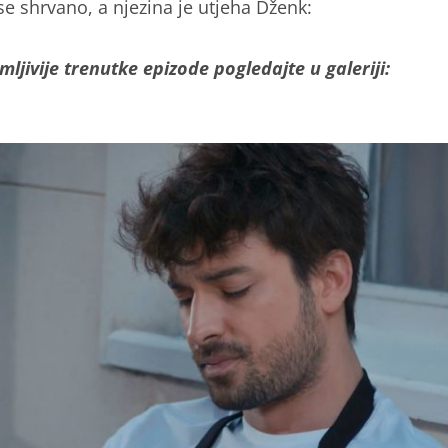
se shrvano, a njezina je utjeha Dženk:
mljivije trenutke epizode pogledajte u galeriji: