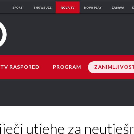
SPORT
SHOWBUZZ
NOVA TV
NOVA PLAY
ZABAVA
K
TV RASPORED
PROGRAM
ZANIMLJIVOS
iječi utjehe za neutješ