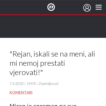
NovaTV.hr
"Rejan, iskali se na meni, ali
mi nemoj prestati
vjerovati!"
7.4.2020 / 19:09 / Zanimljivosti
KOMENTARI
Miran je spreman na sve