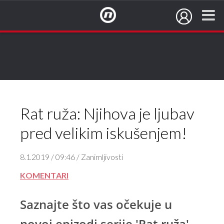
NovaTV.hr
Rat ruža: Njihova je ljubav
pred velikim iskušenjem!
8.1.2019 / 09:46 / Zanimljivosti
KOMENTARI
Saznajte što vas očekuje u
novoj epizodi serije 'Rat ruža'.