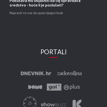
Pokušava mu objasniti da cilj opravdava
sredstvo - hoće li je poslušati?
Napravit će sve da spasi njegov brak
PORTALI