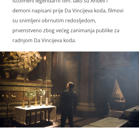
istoimeni legendarni film. Iako su Anđeli i
demoni napisani prije Da Vincijeva koda, filmovi
su snimljeni obrnutim redosljedom,
prvenstveno zbog većeg zanimanja publike za
radnjom Da Vincijeva koda.