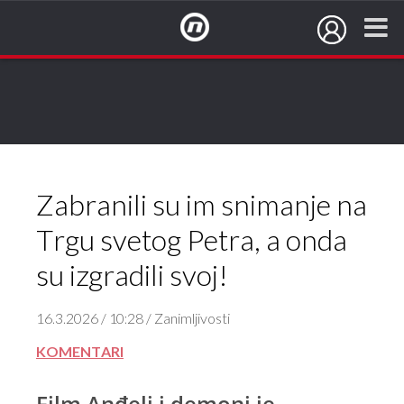
NovaTV.hr
Zabranili su im snimanje na
Trgu svetog Petra, a onda
su izgradili svoj!
16.3.2026 / 10:28 / Zanimljivosti
KOMENTARI
Film Anđeli i demoni je