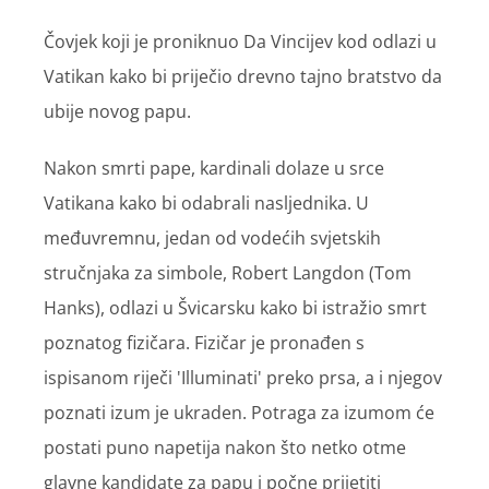
Čovjek koji je proniknuo Da Vincijev kod odlazi u
Vatikan kako bi priječio drevno tajno bratstvo da
ubije novog papu.
Nakon smrti pape, kardinali dolaze u srce
Vatikana kako bi odabrali nasljednika. U
međuvremnu, jedan od vodećih svjetskih
stručnjaka za simbole, Robert Langdon (Tom
Hanks), odlazi u Švicarsku kako bi istražio smrt
poznatog fizičara. Fizičar je pronađen s
ispisanom riječi 'Illuminati' preko prsa, a i njegov
poznati izum je ukraden. Potraga za izumom će
postati puno napetija nakon što netko otme
glavne kandidate za papu i počne prijetiti